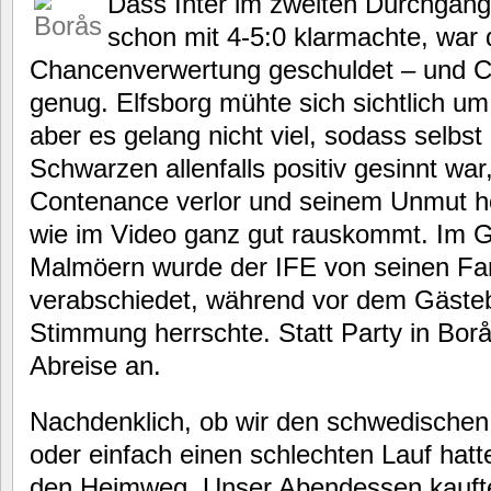
Dass Inter im zweiten Durchgan
schon mit 4-5:0 klarmachte, war d
Chancenverwertung geschuldet – und C
genug. Elfsborg mühte sich sichtlich u
aber es gelang nicht viel, sodass selbst
Schwarzen allenfalls positiv gesinnt war
Contenance verlor und seinem Unmut h
wie im Video ganz gut rauskommt. Im 
Malmöern wurde der IFE von seinen Fa
verabschiedet, während vor dem Gästebl
Stimmung herrschte. Statt Party in Borå
Abreise an.
Nachdenklich, ob wir den schwedischen
oder einfach einen schlechten Lauf hatt
den Heimweg. Unser Abendessen kaufte