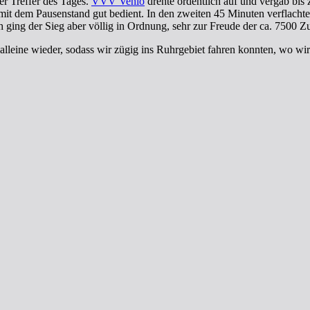
der Treffer des Tages.
VVV Venlo
drehte ordentlich auf und vergab bi
mit dem Pausenstand gut bedient. In den zweiten 45 Minuten verflachte
 ging der Sieg aber völlig in Ordnung, sehr zur Freude der ca. 7500 Z
leine wieder, sodass wir zügig ins Ruhrgebiet fahren konnten, wo wir