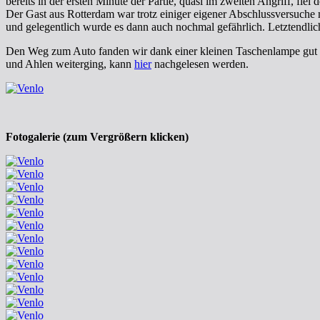
bereits in der ersten Minute der Partie, quasi im zweiten Angriff, fiel 
Der Gast aus Rotterdam war trotz einiger eigener Abschlussversuche 
und gelegentlich wurde es dann auch nochmal gefährlich. Letztendlich
Den Weg zum Auto fanden wir dank einer kleinen Taschenlampe gut al
und Ahlen weiterging, kann
hier
nachgelesen werden.
Fotogalerie (zum Vergrößern klicken)