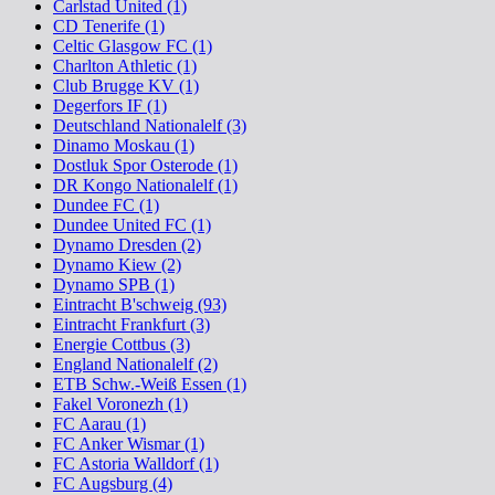
Carlstad United (1)
CD Tenerife (1)
Celtic Glasgow FC (1)
Charlton Athletic (1)
Club Brugge KV (1)
Degerfors IF (1)
Deutschland Nationalelf (3)
Dinamo Moskau (1)
Dostluk Spor Osterode (1)
DR Kongo Nationalelf (1)
Dundee FC (1)
Dundee United FC (1)
Dynamo Dresden (2)
Dynamo Kiew (2)
Dynamo SPB (1)
Eintracht B'schweig (93)
Eintracht Frankfurt (3)
Energie Cottbus (3)
England Nationalelf (2)
ETB Schw.-Weiß Essen (1)
Fakel Voronezh (1)
FC Aarau (1)
FC Anker Wismar (1)
FC Astoria Walldorf (1)
FC Augsburg (4)