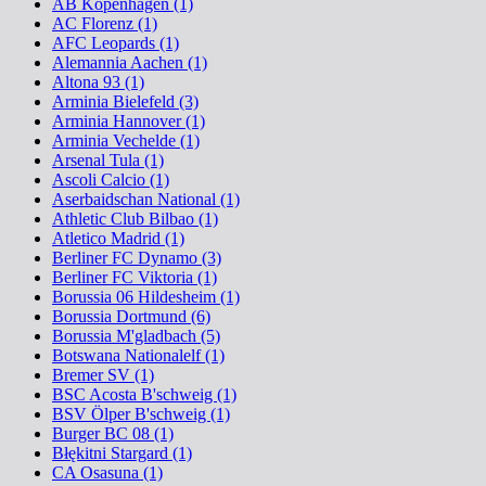
AB Kopenhagen (1)
AC Florenz (1)
AFC Leopards (1)
Alemannia Aachen (1)
Altona 93 (1)
Arminia Bielefeld (3)
Arminia Hannover (1)
Arminia Vechelde (1)
Arsenal Tula (1)
Ascoli Calcio (1)
Aserbaidschan National (1)
Athletic Club Bilbao (1)
Atletico Madrid (1)
Berliner FC Dynamo (3)
Berliner FC Viktoria (1)
Borussia 06 Hildesheim (1)
Borussia Dortmund (6)
Borussia M'gladbach (5)
Botswana Nationalelf (1)
Bremer SV (1)
BSC Acosta B'schweig (1)
BSV Ölper B'schweig (1)
Burger BC 08 (1)
Błękitni Stargard (1)
CA Osasuna (1)