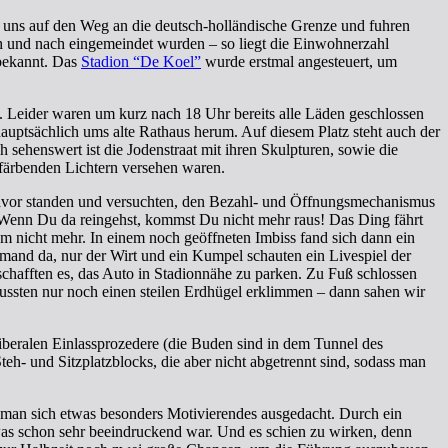
r uns auf den Weg an die deutsch-holländische Grenze und fuhren
ch und nach eingemeindet wurden – so liegt die Einwohnerzahl
ekannt. Das
Stadion “De Koel”
wurde erstmal angesteuert, um
 Leider waren um kurz nach 18 Uhr bereits alle Läden geschlossen
hauptsächlich ums alte Rathaus herum. Auf diesem Platz steht auch der
 sehenswert ist die Jodenstraat mit ihren Skulpturen, sowie die
rfärbenden Lichtern versehen waren.
so davor standen und versuchten, den Bezahl- und Öffnungsmechanismus
 “Wenn Du da reingehst, kommst Du nicht mehr raus! Das Ding fährt
m nicht mehr. In einem noch geöffneten Imbiss fand sich dann ein
emand da, nur der Wirt und ein Kumpel schauten ein Livespiel der
chafften es, das Auto in Stadionnähe zu parken. Zu Fuß schlossen
ssten nur noch einen steilen Erdhügel erklimmen – dann sahen wir
beralen Einlassprozedere (die Buden sind in dem Tunnel des
Steh- und Sitzplatzblocks, die aber nicht abgetrennt sind, sodass man
te man sich etwas besonders Motivierendes ausgedacht. Durch ein
as schon sehr beeindruckend war. Und es schien zu wirken, denn