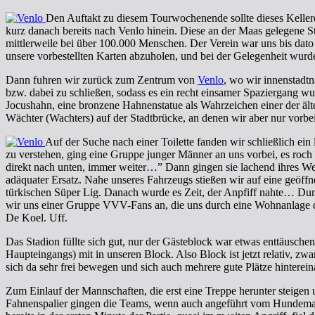
Den Auftakt zu diesem Tourwochenende sollte dieses Kellerd
kurz danach bereits nach Venlo hinein. Diese an der Maas gelegene S
mittlerweile bei über 100.000 Menschen. Der Verein war uns bis da
unsere vorbestellten Karten abzuholen, und bei der Gelegenheit wurd
Dann fuhren wir zurück zum Zentrum von
Venlo
, wo wir innenstadt
bzw. dabei zu schließen, sodass es ein recht einsamer Spaziergang wu
Jocushahn, eine bronzene Hahnenstatue als Wahrzeichen einer der älte
Wächter (Wachters) auf der Stadtbrücke, an denen wir aber nur vorbe
Auf der Suche nach einer Toilette fanden wir schließlich ei
zu verstehen, ging eine Gruppe junger Männer an uns vorbei, es roc
direkt nach unten, immer weiter…” Dann gingen sie lachend ihres Weg
adäquater Ersatz. Nahe unseres Fahrzeugs stießen wir auf eine geöffn
türkischen Süper Lig. Danach wurde es Zeit, der Anpfiff nahte… Dum
wir uns einer Gruppe VVV-Fans an, die uns durch eine Wohnanlage qu
De Koel. Uff.
Das Stadion füllte sich gut, nur der Gästeblock war etwas enttäusch
Haupteingangs) mit in unseren Block. Also Block ist jetzt relativ, zwa
sich da sehr frei bewegen und sich auch mehrere gute Plätze hinterei
Zum Einlauf der Mannschaften, die erst eine Treppe herunter steigen 
Fahnenspalier gingen die Teams, wenn auch angeführt vom Hundemask