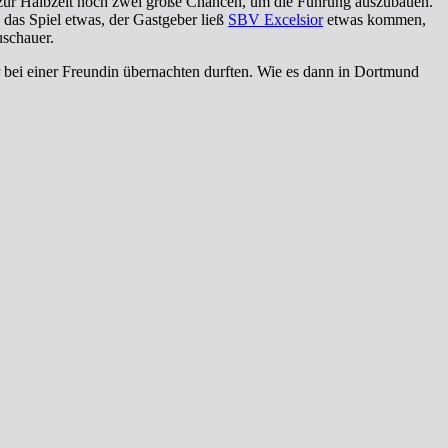
s zur Halbzeit noch zwei große Chancen, um die Führung auszubauen.
 das Spiel etwas, der Gastgeber ließ
SBV Excelsior
etwas kommen,
uschauer.
 bei einer Freundin übernachten durften. Wie es dann in Dortmund