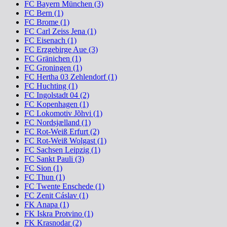
FC Bayern München (3)
FC Bern (1)
FC Brome (1)
FC Carl Zeiss Jena (1)
FC Eisenach (1)
FC Erzgebirge Aue (3)
FC Gränichen (1)
FC Groningen (1)
FC Hertha 03 Zehlendorf (1)
FC Huchting (1)
FC Ingolstadt 04 (2)
FC Kopenhagen (1)
FC Lokomotiv Jõhvi (1)
FC Nordsjælland (1)
FC Rot-Weiß Erfurt (2)
FC Rot-Weiß Wolgast (1)
FC Sachsen Leipzig (1)
FC Sankt Pauli (3)
FC Sion (1)
FC Thun (1)
FC Twente Enschede (1)
FC Zenit Cáslav (1)
FK Anapa (1)
FK Iskra Protvino (1)
FK Krasnodar (2)