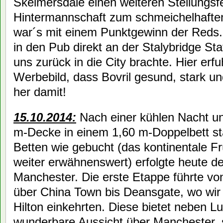
Skelmersdale einen weiteren Stellungsf
Hintermannschaft zum schmeichelhaften 
war´s mit einem Punktgewinn der Reds.
in den Pub direkt an der Stalybridge Sta
uns zurück in die City brachte. Hier er
Werbebild, dass Bovril gesund, stark u
her damit!
15.10.2014:
Nach einer kühlen Nacht un
m-Decke in einem 1,60 m-Doppelbett sta
Betten wie gebucht (das kontinentale Frü
weiter erwähnenswert) erfolgte heute d
Manchester. Die erste Etappe führte vo
über China Town bis Deansgate, wo wir 
Hilton einkehrten. Diese bietet neben L
wunderbare Aussicht über Manchester, s