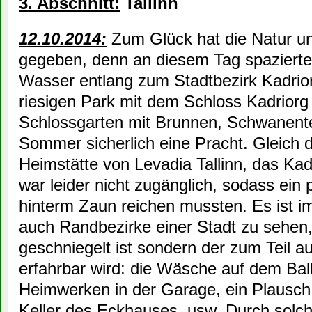
3. Abschnitt:
Tallinn
12.10.2014:
Zum Glück hat die Natur u
gegeben, denn an diesem Tag spazierte
Wasser entlang zum Stadtbezirk Kadrior
riesigen Park mit dem Schloss Kadrior
Schlossgarten mit Brunnen, Schwanentei
Sommer sicherlich eine Pracht. Gleich d
Heimstätte von Levadia Tallinn, das Kad
war leider nicht zugänglich, sodass ei
hinterm Zaun reichen mussten. Es ist i
auch Randbezirke einer Stadt zu sehen,
geschniegelt ist sondern der zum Teil au
erfahrbar wird: die Wäsche auf dem Bal
Heimwerken in der Garage, ein Plausch
Keller des Eckhauses, usw. Durch solc