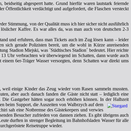
beidseitig abgesperrt hatte. Grund hierfür waren lautstark feiernde
 Öffentlichkeit verdächtigt und aufgefordert, die Flaschen versteckt
der Stimmung, von der Qualität muss ich hier sicher nicht ausführlich
B. löslicher Kaffee. Es war alles da, was man auch von deutschen 2-3
stand und erfuhren, dass man Tickets auch im Zug lösen kann – leider
n sich gerade Polizisten bereit, um die wohl in Kürze anreisenden
g Stadion Miejski, was ´Städtisches Stadion´ bedeutet. Hier reichte
 um 13 Uhr verbrachten wir überwiegend im Schatten, dann wurde auch
mit einem 6er-Träger Wasser versorgten, denn Schatten war direkt ums
og, weil einige Kinder das Zeug wieder vom Rasen sammeln mussten.
en, aber auch danach fanden die Gäste nicht statt – lediglich eine
. Die Gastgeber hätten sogar noch erhöhen können. In der Halbzeit
iten beim Support, die Auszeiten von Walbrzych auf dem
Schiri sah eine Notbremse des Gästekeepers und verwies
esenden Besucher zufrieden von dannen ziehen. Es gibt übrigens auch
Leute durften in strenger Begleitung im Bahnhofsladen Wasser für alle
durchgeröstete Reisetruppe wieder.