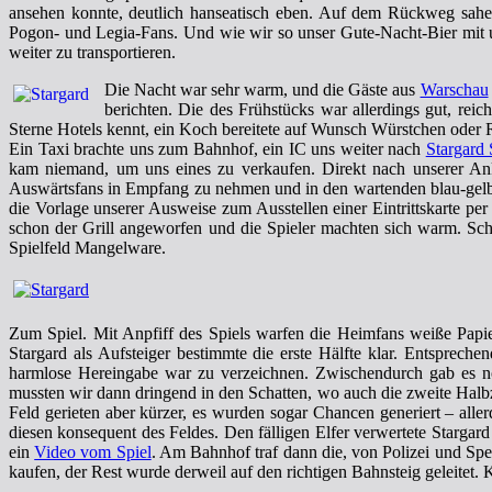
ansehen konnte, deutlich hanseatisch eben. Auf dem Rückweg sahen w
Pogon- und Legia-Fans. Und wie wir so unser Gute-Nacht-Bier mit uns
weiter zu transportieren.
Die Nacht war sehr warm, und die Gäste aus
Warschau
berichten. Die des Frühstücks war allerdings gut, rei
Sterne Hotels kennt, ein Koch bereitete auf Wunsch Würstchen oder 
Ein Taxi brachte uns zum Bahnhof, ein IC uns weiter nach
Stargard 
kam niemand, um uns eines zu verkaufen. Direkt nach unserer Anku
Auswärtsfans in Empfang zu nehmen und in den wartenden blau-gelben
die Vorlage unserer Ausweise zum Ausstellen einer Eintrittskarte p
schon der Grill angeworfen und die Spieler machten sich warm. S
Spielfeld Mangelware.
Zum Spiel. Mit Anpfiff des Spiels warfen die Heimfans weiße Papi
Stargard als Aufsteiger bestimmte die erste Hälfte klar. Entsprec
harmlose Hereingabe war zu verzeichnen. Zwischendurch gab es noc
mussten wir dann dringend in den Schatten, wo auch die zweite Halb
Feld gerieten aber kürzer, es wurden sogar Chancen generiert – all
diesen konsequent des Feldes. Den fälligen Elfer verwertete Starga
ein
Video vom Spiel
. Am Bahnhof traf dann die, von Polizei und Spez
kaufen, der Rest wurde derweil auf den richtigen Bahnsteig geleitet. 