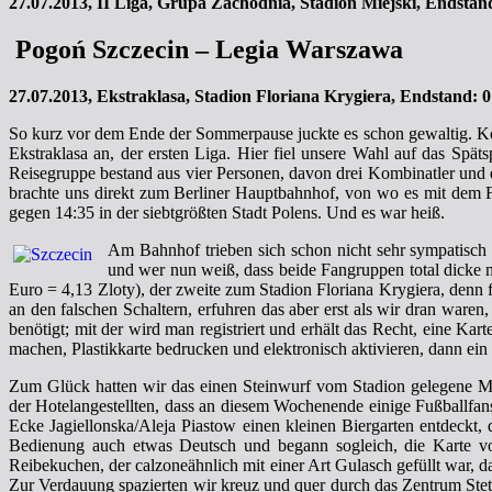
27.07.2013,
II Liga,
Grupa Zachodnia, Stadion Miejski, Endstand
Pogoń
Szczecin
– Legia Warszawa
27.07.2013,
Ekstraklasa,
Stadion Floriana Krygiera, Endstand: 0
So kurz vor dem Ende der Sommerpause juckte es schon gewaltig. Köni
Ekstraklasa an, der ersten Liga. Hier fiel unsere Wahl auf das Späts
Reisegruppe bestand aus vier Personen, davon drei Kombinatler un
brachte uns direkt zum Berliner Hauptbahnhof, von wo es mit dem Fa
gegen 14:35 in der siebtgrößten Stadt Polens. Und es war heiß.
Am Bahnhof trieben sich schon nicht sehr sympatisch
und wer nun weiß, dass beide Fangruppen total dicke m
Euro = 4,13 Zloty), der zweite zum Stadion Floriana Krygiera, denn f
an den falschen Schaltern, erfuhren das aber erst als wir dran ware
benötigt; mit der wird man registriert und erhält das Recht, eine Ka
machen, Plastikkarte bedrucken und elektronisch aktivieren, dann ein S
Zum Glück hatten wir das einen Steinwurf vom Stadion gelegene M
der Hotelangestellten, dass an diesem Wochenende einige Fußballfan
Ecke Jagiellonska/Aleja Piastow einen kleinen Biergarten entdeckt, 
Bedienung auch etwas Deutsch und begann sogleich, die Karte von
Reibekuchen, der calzoneähnlich mit einer Art Gulasch gefüllt war, d
Zur Verdauung spazierten wir kreuz und quer durch das Zentrum Ste