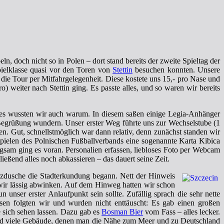
 doch nicht so in Polen – dort stand bereits der zweite Spieltag der
 Spielklasse quasi vor den Toren von
Stettin
besuchen konnten. Unsere
 die Tour per Mitfahrgelegenheit. Diese kostete uns 15,- pro Nase und
weiter nach Stettin ging. Es passte alles, und so waren wir bereits
ges wussten wir auch warum. In diesem saßen einige Legia-Anhänger
r Begrüßung wundern. Unser erster Weg führte uns zur Wechselstube (1
en. Gut, schnellstmöglich war dann relativ, denn zunächst standen wir
 Spielen des Polnischen Fußballverbands eine sogenannte Karta Kibica
angsam ging es voran. Personalien erfassen, liebloses Foto per Webcam
ließend alles noch abkassieren – das dauert seine Zeit.
zdusche die Stadterkundung begann. Nett der Hinweis
 wir lässig abwinken. Auf dem Hinweg hatten wir schon
unser erster Anlaufpunkt sein sollte. Zufällig sprach die sehr nette
sen folgten wir und wurden nicht enttäuscht: Es gab einen großen
e sich sehen lassen. Dazu gab es
Bosman Bier
vom Fass – alles lecker.
 und viele Gebäude, denen man die Nähe zum Meer und zu Deutschland