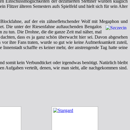
en Einschussmöglichkeiten der dezimierten Stettiner wurden kläglich
 Flitzer älteren Semesters aufs Spielfeld und hielt sich für sein Alter
 Blockfahne, auf der ein zähnefletschender Wolf mit Megaphon und
et. Die unter der Riesenfahne auftauchenden Bengalos
n zu tun. Die Drohne, die die ganze Zeit mal näher, mal
dachten, dass es ja ganz schön überwacht hier sei. Davon abgesehen
 vor ihre Fans traten, wurde so gut wie keine Aufmerksamkeit zuteil,
 Innenstadt schaffte es keiner mehr, der anstrengende Tag hatte seine
nd somit kein Verbundticket oder irgendwas benötigt. Natürlich bleibt
en Aufgaben verteilt, denen, wie man sieht, alle nachgekommen sind.