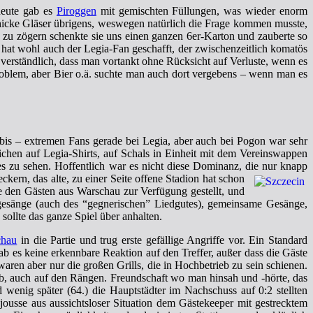
heute gab es
Piroggen
mit gemischten Füllungen, was wieder enorm
hicke Gläser übrigens, weswegen natürlich die Frage kommen musste,
 zu zögern schenkte sie uns einen ganzen 6er-Karton und zauberte so
 hat wohl auch der Legia-Fan geschafft, der zwischenzeitlich komatös
 verständlich, dass man vortankt ohne Rücksicht auf Verluste, wenn es
Problem, aber Bier o.ä. suchte man auch dort vergebens – wenn man es
n bis – extremen Fans gerade bei Legia, aber auch bei Pogon war sehr
eichen auf Legia-Shirts, auf Schals in Einheit mit dem Vereinswappen
ges zu sehen. Hoffentlich war es nicht diese Dominanz, die nur knapp
ern, das alte, zu einer Seite offene Stadion hat schon
e den Gästen aus Warschau zur Verfügung gestellt, und
gesänge (auch des “gegnerischen” Liedgutes), gemeinsame Gesänge,
sollte das ganze Spiel über anhalten.
chau
in die Partie und trug erste gefällige Angriffe vor. Ein Standard
ab es keine erkennbare Reaktion auf den Treffer, außer dass die Gäste
aren aber nur die großen Grills, die in Hochbetrieb zu sein schienen.
ab, auch auf den Rängen. Freundschaft wo man hinsah und -hörte, das
enig später (64.) die Hauptstädter im Nachschuss auf 0:2 stellten
ousse aus aussichtsloser Situation dem Gästekeeper mit gestrecktem