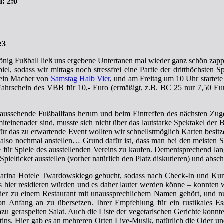
: 2:0
:3
g Fußball ließ uns ergebene Untertanen mal wieder ganz schön zappeln,
piel, sodass wir mittags noch stressfrei eine Partie der dritthöchsten
d ein Macher von
Samstag Halb Vier
, und am Freitag um 10 Uhr startete
hrschein des VBB für 10,- Euro (ermäßigt, z.B. BC 25 nur 7,50 Euro) 
 aussehende Fußballfans herum und beim Eintreffen des nächsten Zu
iteinenader sind, musste sich nicht über das lautstarke Spektakel de
ür das zu erwartende Event wollten wir schnellstmöglich Karten besitz
n, also nochmal anstellen… Grund dafür ist, dass man bei den meisten
rte für Spiele des ausstellenden Vereins zu kaufen. Dementsprechend l
pielticket ausstellen (vorher natürlich den Platz diskutieren) und absch
arina Hotele Twardowskiego gebucht, sodass nach Check-In und Kur
s hier residieren würden und es daher lauter werden könne – konnten
der zu einem Restaurant mit unaussprechlichem Namen gehört, und nun 
 Anfang an zu übersetzen. Ihrer Empfehlung für ein rustikales Es
azu geraspelten Salat. Auch die Liste der vegetarischen Gerichte konnt
ttins. Hier gab es an mehreren Orten Live-Musik, natürlich die Oder