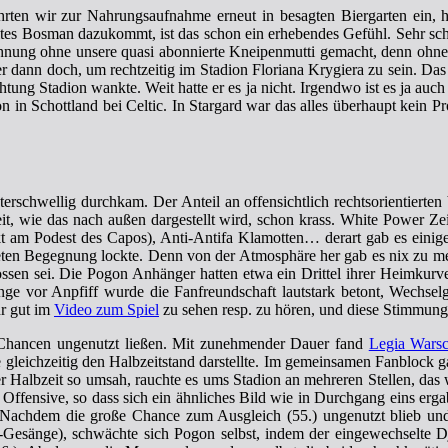
ten wir zur Nahrungsaufnahme erneut in besagten Biergarten ein, 
ltes Bosman dazukommt, ist das schon ein erhebendes Gefühl. Sehr sc
chnung ohne unsere quasi abonnierte Kneipenmutti gemacht, denn ohne
r dann doch, um rechtzeitig im Stadion Floriana Krygiera zu sein. Das
tung Stadion wankte. Weit hatte er es ja nicht. Irgendwo ist es ja auch
on in Schottland bei Celtic. In Stargard war das alles überhaupt kein 
erschwellig durchkam. Der Anteil an offensichtlich rechtsorientierte
hkeit, wie das nach außen dargestellt wird, schon krass. White Power Z
irekt am Podest des Capos), Anti-Antifa Klamotten… derart gab es eini
eten Begegnung lockte.
Denn von der Atmosphäre her gab es nix zu meck
ssen sei. Die Pogon Anhänger hatten etwa ein Drittel ihrer Heimkurv
ge vor Anpfiff wurde die Fanfreundschaft lautstark betont, Wechsel
r gut im
Video zum Spiel
zu sehen resp. zu hören, und diese Stimmung 
 Chancen ungenutzt ließen. Mit zunehmender Dauer fand
Legia Wars
 gleichzeitig den Halbzeitstand darstellte. Im gemeinsamen Fanblock g
 Halbzeit so umsah, rauchte es ums Stadion an mehreren Stellen, das w
Offensive, so dass sich ein ähnliches Bild wie in Durchgang eins erg
Nachdem die große Chance zum Ausgleich (55.) ungenutzt blieb und w
Gesänge), schwächte sich Pogon selbst, indem der eingewechselte Dj