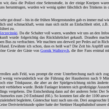
ir, dass die Polizei eine Seitenstraße, in der einige Kneipen waren, 
 herumtrugen, wurden wir wenig später fälschlich des Trinkens in der
sehr gut drauf – bis in die frühen Morgenstunden gab es immer mal wie
chlich und schmackhaft, wenn man sich nicht an Einfachheit stört, z.
Rührei zu.
Szczecinski
. Da die Schalter voll waren, wandten wir uns an den Info
nft wurde folgerichtig das Rückfahrticket gekauft. Draußen machte
 Bus zu verfrachten. Wir machten uns derweil per Pedes auf in Richtun
er Hand. Erwähnte ich schon, dass es heiß war? Die Zeit bis Anpfiff
chöne Geste der Gäste von
Gornik Walbrzych
, die ihre Fans erstmal 
errollen aufs Feld, was prompt die erste Unterbrechung nach sich z
hend wenig verwunderlich war die Führung der Hausherren nach 9 Minut
h eine Trinkpause, die aber an der Spielgewichtung nichts änderte
zeit verblieben wurde.
Beide Fanlager leisteten sich großzügige Ausze
erdings vergebens. Die Entscheidung dann auf der anderen Seite: Der 
rd humorlos zum 2:0 Endstand (60.). So konnten fast alle der 1100 anw
ialeinheit begleitete, Gästeschar kurz nach uns ein. Drei ausgesuchte 
Keine Dreiviertelstunde später hatte der Stettiner Hauptbahnhof unsere 