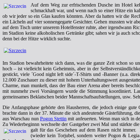
Auf dem Weg zur erfrischenden Dusche im Hotel kehr
schmackhaft war, und wenn nach so einer Hitze ein ka
ob wir jeder so ein Glas kaufen könnten. Aber da hatten wir die Re
ein Lächeln auf vier sonnengegarte Gesichter. Gehen mussten wir abe
auf dem Tisch unter unserem Hotelfenster ruhte, aber irgendwann Rich
im Stadion keine alkoholischen Getränke gibt; sahen wir ja auch sch
denn bei der Hitze wirklich suchte.
Im Stadion bewahrheitete sich dann, was die ganze Zeit schon so unt
hoch – ist vielleicht kein Geheimnis, aber in der Selbstverständlic
gestickt, viele ´Good night left side´-T-Shirts und -Banner (u.a. d
12.000 Zuschauer zu dieser mit hohem Unterhaltungswert ausgestatt
Charme, man munkelt, dass der Bau einer Arena aber bereits beschlo
mit nunmehr zwei Vorsängern wurde die Stimmung koordiniert. Lan
gemeinsames Beklatschen beider Mannschaftsaufstellungen, usw. Seh
Die Anfangsphase gehörte den Hausherren, die jedoch einige gute
brachte dann in der 37. Minute die sich andeutende Gästeführung, die
aus Warschau nun
Pogon Stettin
mit anfeuerten. Wenn man sich in der
Zu Wiederbeginnn wechselte der Gastgeber zwei Mal und stärkte die 
galt für das Geschehen auf dem Rasen nicht immer.
(wieder kein Torjubel, sondern weiter Pogon & Legia-