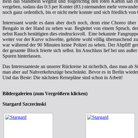
Bein das Standbein wegtrat und folgerichtig den roten Karton sah (
vergeben, sodass das 0:3 per Konter (83.) niemanden mehr verwunderte, 
noch ganz ordentlich, bis er nicht mehr konnte und sich friedlich von
Interessant wurde es dann aber doch noch, denn eine Choreo über
Bengalo in der Hand zu sehen war.
Begleitet von einem Spruch, de
nebst Rauch bestätigten dies eindrucksvoll. Eine bekannte Fangruppe 
weiter vor der Kurve schwebte, gehörte wohl völlig überraschend z
war während der 90 Minuten keine Polizei zu sehen. Der Abpfiff geri
der gesamte Block feierte sich selbst. Im Anschluss lief bei uns auß
Spuren hinterlassen.
Das Interessanteste an unserer Rückreise ist sicherlich, dass man ab
man aber auf Nahverkehrszüge beschränkt. Bevor es in Berlin wieder
Und das Beste: Die nächsten Reisepläne sind schon in Arbeit!
Bildergalerien (zum Vergrößern klicken)
Stargard Szczecinski