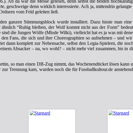
66.). Ab da war die Messe gelesen, denn selbst die beiden hochkarätig
geschweige denn wirklich interessierte. Ach ja, mittendrin gelangte ein
 Ordnern vom Feld geleiten ließ.
 den ganzen Stimmungsblock wurde installiert. Dazu hisste man eine
r ähnlich “Ruhig bleiben, der Wolf kommt nicht aus der Form” bedeut
sind die Jungen Wölfe (Mlode Wilki), vielleicht hat es ja was mit dene
u den Fans, die sich und ihre Choreographien so aufnehmen – und wir 
et dann komplett zur Nebensache, selbst den Legia-Spielern, die noch
er einem Absacker – na, wo wohl? – nicht mehr viel zusammen, bis in die
 Stettin, so man einen DB-Zug nimmt, das Wochenendticket lösen kann u
 zur Trennung kam, wurden noch die für Fussballkultour.de anstehend