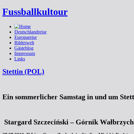
Fussballkultour
Deutschlandreise
Europareise
Bilderwelt
Gästeblog
Impressum
Links
Stettin (POL)
Ein sommerlicher Samstag in und um Stett
Stargard
Szczeciński
–
Górnik Wałbrzych